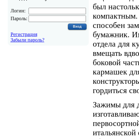
был настоль
Логин:
компактным.
Пароль:
способен за
бумажник. И
Регистрация
Забыли пароль?
отдела для к
вмещать вдво
боковой час
кармашек дл
конструкторы
гордиться св
Зажимы для 
изготавливаю
первосортно
итальянской 