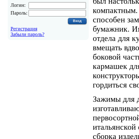
был настоль
Логин:
компактным.
Пароль:
способен за
бумажник. И
Регистрация
Забыли пароль?
отдела для к
вмещать вдво
боковой час
кармашек дл
конструкторы
гордиться св
Зажимы для 
изготавливаю
первосортно
итальянской 
сборка издел